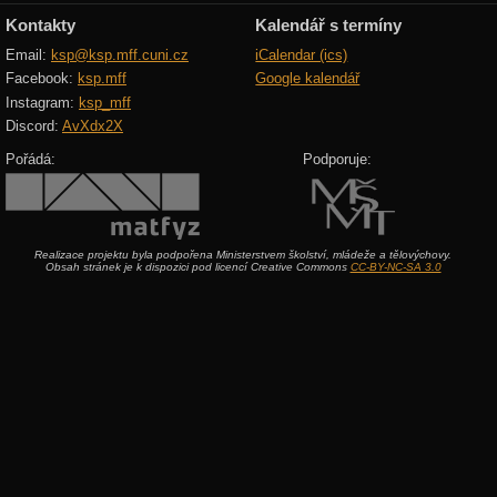
Kontakty
Kalendář s termíny
Email:
ksp@ksp.mff.cuni.cz
iCalendar (ics)
Facebook:
ksp.mff
Google kalendář
Instagram:
ksp_mff
Discord:
AvXdx2X
Pořádá:
Podporuje:
Realizace projektu byla podpořena Ministerstvem školství, mládeže a tělovýchovy.
Obsah stránek je k dispozici pod licencí Creative Commons
CC-BY-NC-SA 3.0