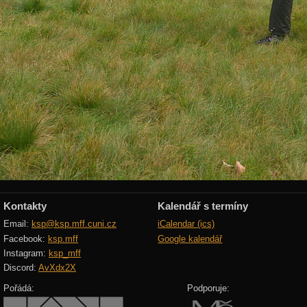
Kontakty
Kalendář s termíny
Email:
ksp@ksp.mff.cuni.cz
iCalendar (ics)
Facebook:
ksp.mff
Google kalendář
Instagram:
ksp_mff
Discord:
AvXdx2X
Pořádá:
Podporuje: