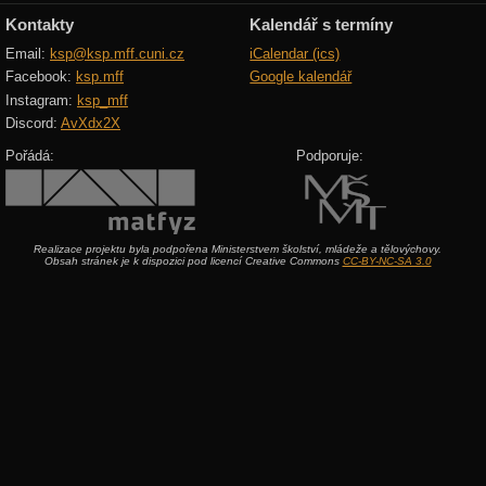
Kontakty
Kalendář s termíny
Email:
ksp@ksp.mff.cuni.cz
iCalendar (ics)
Facebook:
ksp.mff
Google kalendář
Instagram:
ksp_mff
Discord:
AvXdx2X
Pořádá:
Podporuje:
Realizace projektu byla podpořena Ministerstvem školství, mládeže a tělovýchovy.
Obsah stránek je k dispozici pod licencí Creative Commons
CC-BY-NC-SA 3.0