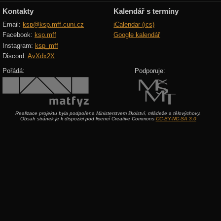
Kontakty
Kalendář s termíny
Email:
ksp@ksp.mff.cuni.cz
iCalendar (ics)
Facebook:
ksp.mff
Google kalendář
Instagram:
ksp_mff
Discord:
AvXdx2X
Pořádá:
Podporuje:
Realizace projektu byla podpořena Ministerstvem školství, mládeže a tělovýchovy.
Obsah stránek je k dispozici pod licencí Creative Commons
CC-BY-NC-SA 3.0