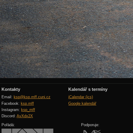
Kontakty
Kalendář s termíny
Email:
ksp@ksp.mff.cuni.cz
iCalendar (ics)
Facebook:
ksp.mff
Google kalendář
Instagram:
ksp_mff
Discord:
AvXdx2X
Pořádá:
Podporuje: