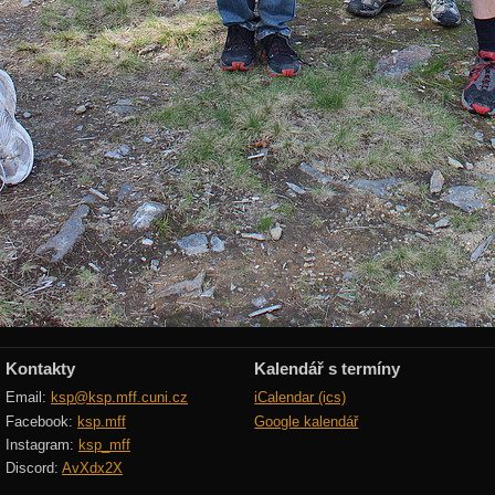
Kontakty
Kalendář s termíny
Email:
ksp@ksp.mff.cuni.cz
iCalendar (ics)
Facebook:
ksp.mff
Google kalendář
Instagram:
ksp_mff
Discord:
AvXdx2X