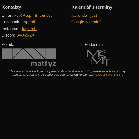
Kontakty
Kalendář s termíny
Email:
ksp@ksp.mff.cuni.cz
iCalendar (ics)
Facebook:
ksp.mff
Google kalendář
Instagram:
ksp_mff
Discord:
AvXdx2X
Pořádá:
Podporuje:
Realizace projektu byla podpořena Ministerstvem školství, mládeže a tělovýchovy.
Obsah stránek je k dispozici pod licencí Creative Commons
CC-BY-NC-SA 3.0