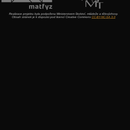
Realizace projektu byla podpořena Ministerstvem školství, mládeže a tělovýchovy.
Obsah stránek je k dispozici pod licencí Creative Commons
CC-BY-NC-SA 3.0