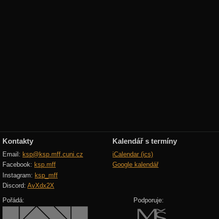
Kontakty
Kalendář s termíny
Email:
ksp@ksp.mff.cuni.cz
iCalendar (ics)
Facebook:
ksp.mff
Google kalendář
Instagram:
ksp_mff
Discord:
AvXdx2X
Pořádá:
Podporuje: