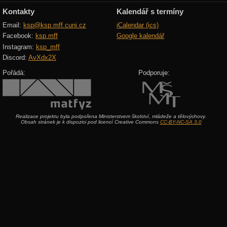
Kontakty
Kalendář s termíny
Email:
ksp@ksp.mff.cuni.cz
iCalendar (ics)
Facebook:
ksp.mff
Google kalendář
Instagram:
ksp_mff
Discord:
AvXdx2X
Pořádá:
Podporuje:
Realizace projektu byla podpořena Ministerstvem školství, mládeže a tělovýchovy.
Obsah stránek je k dispozici pod licencí Creative Commons
CC-BY-NC-SA 3.0