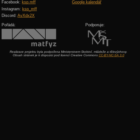
Facebook:
ksp.mff
Google kalendář
Instagram:
ksp_mff
Discord:
AvXdx2X
Pořádá:
Podporuje:
Realizace projektu byla podpořena Ministerstvem školství, mládeže a tělovýchovy.
Obsah stránek je k dispozici pod licencí Creative Commons
CC-BY-NC-SA 3.0