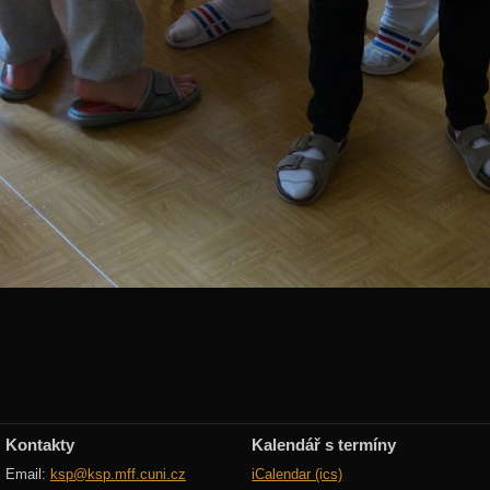
Kontakty
Kalendář s termíny
Email:
ksp@ksp.mff.cuni.cz
iCalendar (ics)