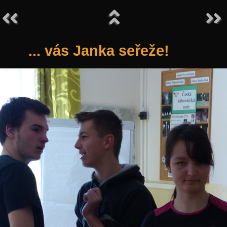
... vás Janka seřeže!