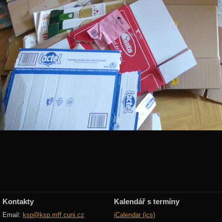
Kontakty
Kalendář s termíny
Email:
ksp@ksp.mff.cuni.cz
iCalendar (ics)