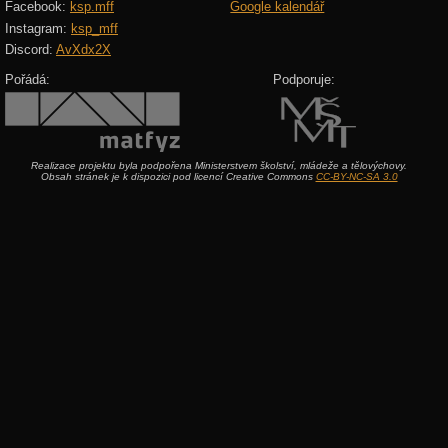
Facebook:
ksp.mff
Google kalendář
Instagram:
ksp_mff
Discord:
AvXdx2X
Pořádá:
Podporuje:
Realizace projektu byla podpořena Ministerstvem školství, mládeže a tělovýchovy.
Obsah stránek je k dispozici pod licencí Creative Commons
CC-BY-NC-SA 3.0