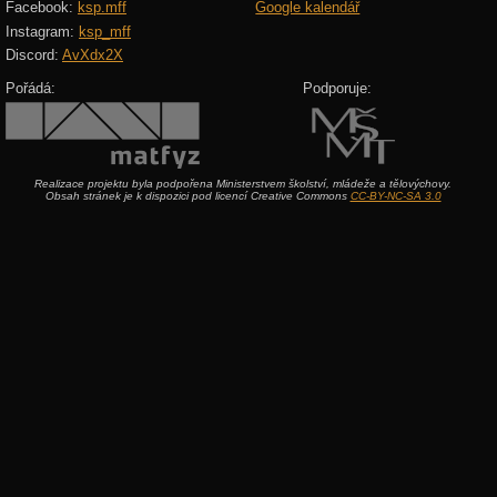
Facebook:
ksp.mff
Google kalendář
Instagram:
ksp_mff
Discord:
AvXdx2X
Pořádá:
Podporuje:
Realizace projektu byla podpořena Ministerstvem školství, mládeže a tělovýchovy.
Obsah stránek je k dispozici pod licencí Creative Commons
CC-BY-NC-SA 3.0