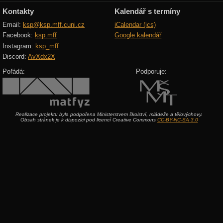
Kontakty
Kalendář s termíny
Email:
ksp@ksp.mff.cuni.cz
iCalendar (ics)
Facebook:
ksp.mff
Google kalendář
Instagram:
ksp_mff
Discord:
AvXdx2X
Pořádá:
Podporuje:
Realizace projektu byla podpořena Ministerstvem školství, mládeže a tělovýchovy.
Obsah stránek je k dispozici pod licencí Creative Commons
CC-BY-NC-SA 3.0