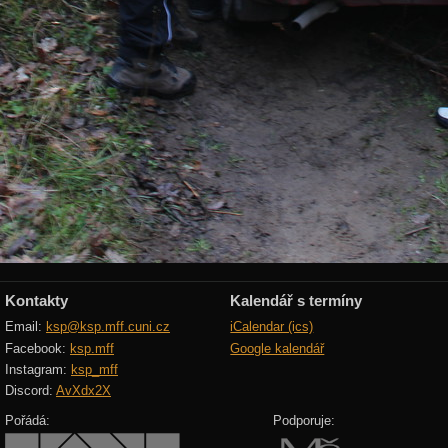
Kontakty
Kalendář s termíny
Email:
ksp@ksp.mff.cuni.cz
iCalendar (ics)
Facebook:
ksp.mff
Google kalendář
Instagram:
ksp_mff
Discord:
AvXdx2X
Pořádá:
Podporuje: