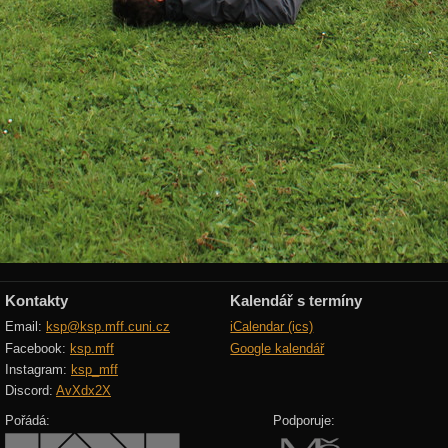
Kontakty
Kalendář s termíny
Email:
ksp@ksp.mff.cuni.cz
iCalendar (ics)
Facebook:
ksp.mff
Google kalendář
Instagram:
ksp_mff
Discord:
AvXdx2X
Pořádá:
Podporuje: