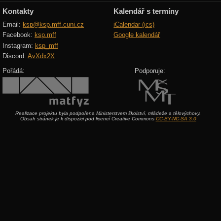
Kontakty
Kalendář s termíny
Email:
ksp@ksp.mff.cuni.cz
iCalendar (ics)
Facebook:
ksp.mff
Google kalendář
Instagram:
ksp_mff
Discord:
AvXdx2X
Pořádá:
Podporuje:
Realizace projektu byla podpořena Ministerstvem školství, mládeže a tělovýchovy.
Obsah stránek je k dispozici pod licencí Creative Commons
CC-BY-NC-SA 3.0