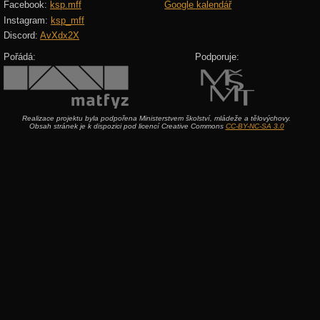
Facebook:
ksp.mff
Google kalendář
Instagram:
ksp_mff
Discord:
AvXdx2X
Pořádá:
Podporuje:
Realizace projektu byla podpořena Ministerstvem školství, mládeže a tělovýchovy.
Obsah stránek je k dispozici pod licencí Creative Commons
CC-BY-NC-SA 3.0