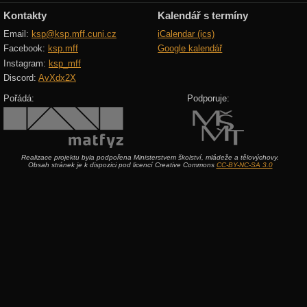
Kontakty
Kalendář s termíny
Email:
ksp@ksp.mff.cuni.cz
iCalendar (ics)
Facebook:
ksp.mff
Google kalendář
Instagram:
ksp_mff
Discord:
AvXdx2X
Pořádá:
Podporuje:
Realizace projektu byla podpořena Ministerstvem školství, mládeže a tělovýchovy.
Obsah stránek je k dispozici pod licencí Creative Commons
CC-BY-NC-SA 3.0