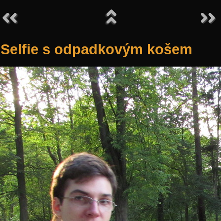
Selfie s odpadkovým košem