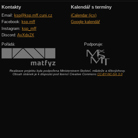
Kontakty
Kalendář s termíny
Email:
ksp@ksp.mff.cuni.cz
iCalendar (ics)
Facebook:
ksp.mff
Google kalendář
Instagram:
ksp_mff
Discord:
AvXdx2X
Pořádá:
Podporuje:
Realizace projektu byla podpořena Ministerstvem školství, mládeže a tělovýchovy.
Obsah stránek je k dispozici pod licencí Creative Commons
CC-BY-NC-SA 3.0