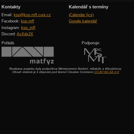
Kontakty
Kalendář s termíny
Email:
ksp@ksp.mff.cuni.cz
iCalendar (ics)
Facebook:
ksp.mff
Google kalendář
Instagram:
ksp_mff
Discord:
AvXdx2X
Pořádá:
Podporuje:
Realizace projektu byla podpořena Ministerstvem školství, mládeže a tělovýchovy.
Obsah stránek je k dispozici pod licencí Creative Commons
CC-BY-NC-SA 3.0