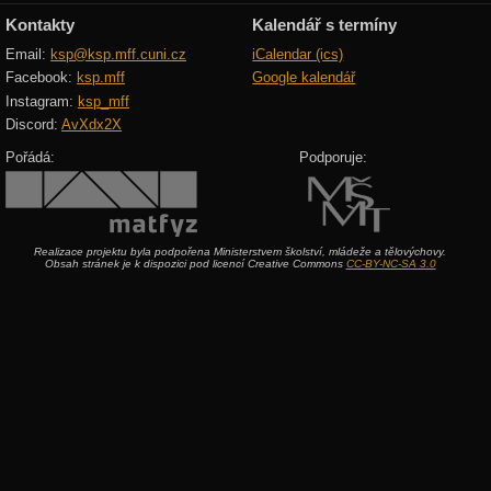
Kontakty
Kalendář s termíny
Email:
ksp@ksp.mff.cuni.cz
iCalendar (ics)
Facebook:
ksp.mff
Google kalendář
Instagram:
ksp_mff
Discord:
AvXdx2X
Pořádá:
Podporuje:
Realizace projektu byla podpořena Ministerstvem školství, mládeže a tělovýchovy.
Obsah stránek je k dispozici pod licencí Creative Commons
CC-BY-NC-SA 3.0