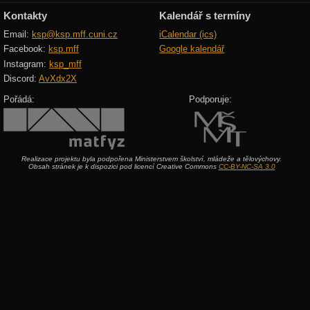
Kontakty
Kalendář s termíny
Email:
ksp@ksp.mff.cuni.cz
iCalendar (ics)
Facebook:
ksp.mff
Google kalendář
Instagram:
ksp_mff
Discord:
AvXdx2X
Pořádá:
Podporuje:
Realizace projektu byla podpořena Ministerstvem školství, mládeže a tělovýchovy.
Obsah stránek je k dispozici pod licencí Creative Commons
CC-BY-NC-SA 3.0