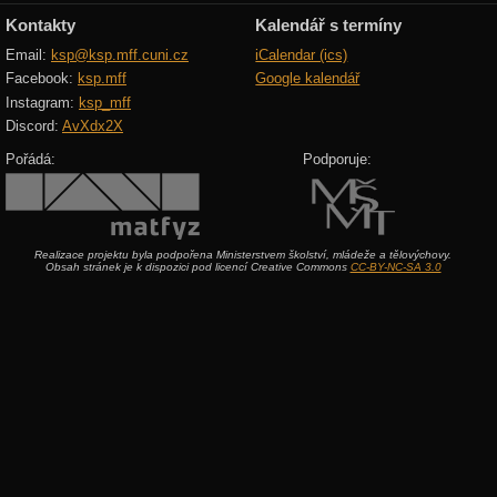
Kontakty
Kalendář s termíny
Email:
ksp@ksp.mff.cuni.cz
iCalendar (ics)
Facebook:
ksp.mff
Google kalendář
Instagram:
ksp_mff
Discord:
AvXdx2X
Pořádá:
Podporuje:
Realizace projektu byla podpořena Ministerstvem školství, mládeže a tělovýchovy.
Obsah stránek je k dispozici pod licencí Creative Commons
CC-BY-NC-SA 3.0