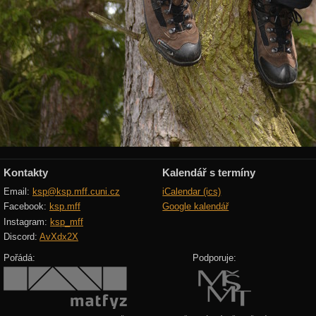
Kontakty
Kalendář s termíny
Email:
ksp@ksp.mff.cuni.cz
iCalendar (ics)
Facebook:
ksp.mff
Google kalendář
Instagram:
ksp_mff
Discord:
AvXdx2X
Pořádá:
Podporuje: