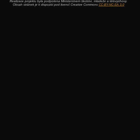
Realizace projektu byla podpořena Ministerstvem školství, mládeže a tělovýchovy.
Obsah stránek je k dispozici pod licencí Creative Commons
CC-BY-NC-SA 3.0