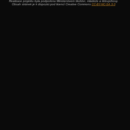
Realizace projektu byla podpořena Ministerstvem školství, mládeže a tělovýchovy.
Obsah stránek je k dispozici pod licencí Creative Commons
CC-BY-NC-SA 3.0