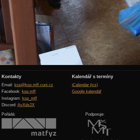
Kontakty
Kalendář s termíny
Email:
ksp@ksp.mff.cuni.cz
iCalendar (ics)
Facebook:
ksp.mff
Google kalendář
Instagram:
ksp_mff
Discord:
AvXdx2X
Pořádá:
Podporuje: