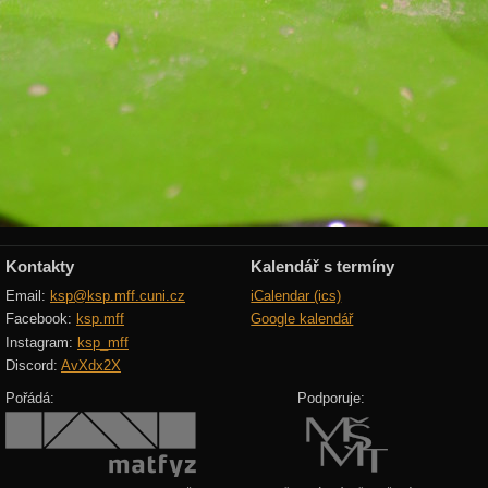
Kontakty
Kalendář s termíny
Email:
ksp@ksp.mff.cuni.cz
iCalendar (ics)
Facebook:
ksp.mff
Google kalendář
Instagram:
ksp_mff
Discord:
AvXdx2X
Pořádá:
Podporuje: