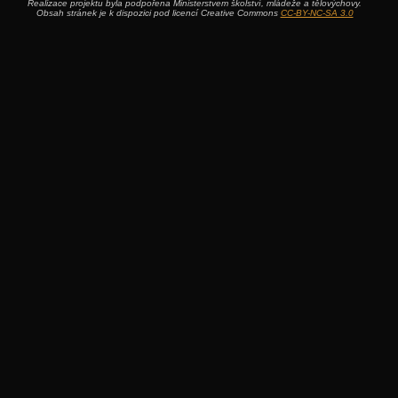
Realizace projektu byla podpořena Ministerstvem školství, mládeže a tělovýchovy.
Obsah stránek je k dispozici pod licencí Creative Commons
CC-BY-NC-SA 3.0