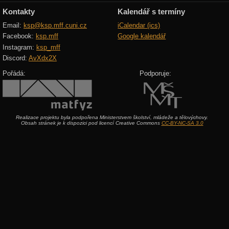
Kontakty
Kalendář s termíny
Email:
ksp@ksp.mff.cuni.cz
iCalendar (ics)
Facebook:
ksp.mff
Google kalendář
Instagram:
ksp_mff
Discord:
AvXdx2X
Pořádá:
Podporuje:
Realizace projektu byla podpořena Ministerstvem školství, mládeže a tělovýchovy.
Obsah stránek je k dispozici pod licencí Creative Commons
CC-BY-NC-SA 3.0