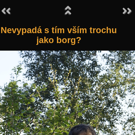
Nevypadá s tím vším trochu
jako borg?