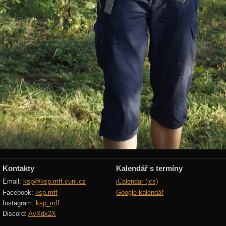
Kontakty
Kalendář s termíny
Email:
ksp@ksp.mff.cuni.cz
iCalendar (ics)
Facebook:
ksp.mff
Google kalendář
Instagram:
ksp_mff
Discord:
AvXdx2X