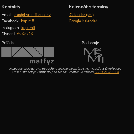
Kontakty
Kalendář s termíny
Email:
ksp@ksp.mff.cuni.cz
iCalendar (ics)
Facebook:
ksp.mff
Google kalendář
Instagram:
ksp_mff
Discord:
AvXdx2X
Pořádá:
Podporuje:
Realizace projektu byla podpořena Ministerstvem školství, mládeže a tělovýchovy.
Obsah stránek je k dispozici pod licencí Creative Commons
CC-BY-NC-SA 3.0