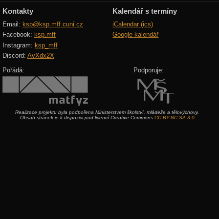
Kontakty
Kalendář s termíny
Email:
ksp@ksp.mff.cuni.cz
iCalendar (ics)
Facebook:
ksp.mff
Google kalendář
Instagram:
ksp_mff
Discord:
AvXdx2X
Pořádá:
Podporuje:
Realizace projektu byla podpořena Ministerstvem školství, mládeže a tělovýchovy.
Obsah stránek je k dispozici pod licencí Creative Commons
CC-BY-NC-SA 3.0