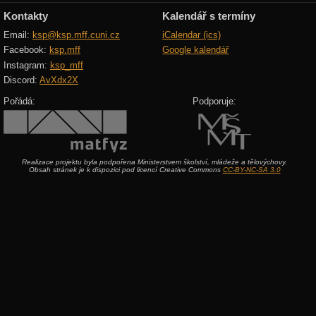
Kontakty
Kalendář s termíny
Email:
ksp@ksp.mff.cuni.cz
iCalendar (ics)
Facebook:
ksp.mff
Google kalendář
Instagram:
ksp_mff
Discord:
AvXdx2X
Pořádá:
Podporuje:
Realizace projektu byla podpořena Ministerstvem školství, mládeže a tělovýchovy.
Obsah stránek je k dispozici pod licencí Creative Commons
CC-BY-NC-SA 3.0