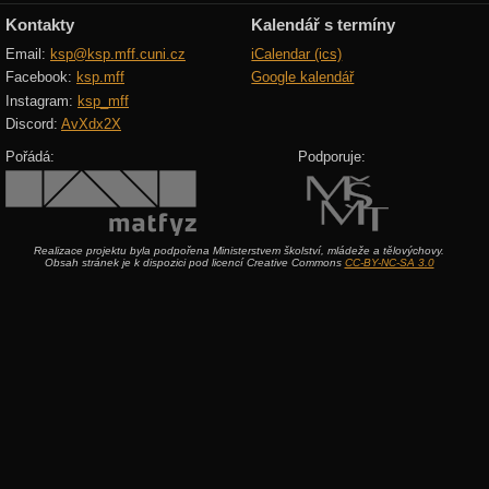
Kontakty
Kalendář s termíny
Email:
ksp@ksp.mff.cuni.cz
iCalendar (ics)
Facebook:
ksp.mff
Google kalendář
Instagram:
ksp_mff
Discord:
AvXdx2X
Pořádá:
Podporuje:
Realizace projektu byla podpořena Ministerstvem školství, mládeže a tělovýchovy.
Obsah stránek je k dispozici pod licencí Creative Commons
CC-BY-NC-SA 3.0