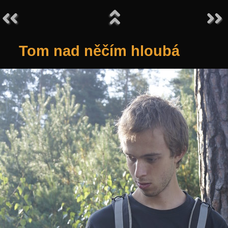
Tom nad něčím hloubá