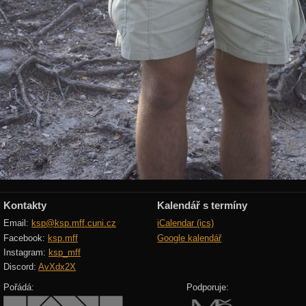
Kontakty
Kalendář s termíny
Email:
ksp@ksp.mff.cuni.cz
iCalendar (ics)
Facebook:
ksp.mff
Google kalendář
Instagram:
ksp_mff
Discord:
AvXdx2X
Pořádá:
Podporuje: