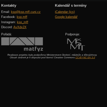
Kontakty
Kalendář s termíny
Email:
ksp@ksp.mff.cuni.cz
iCalendar (ics)
Facebook:
ksp.mff
Google kalendář
Instagram:
ksp_mff
Discord:
AvXdx2X
Pořádá:
Podporuje:
Realizace projektu byla podpořena Ministerstvem školství, mládeže a tělovýchovy.
Obsah stránek je k dispozici pod licencí Creative Commons
CC-BY-NC-SA 3.0