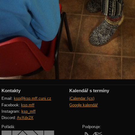
Kontakty
Kalendář s termíny
Email:
ksp@ksp.mff.cuni.cz
iCalendar (ics)
Facebook:
ksp.mff
Google kalendář
Instagram:
ksp_mff
Discord:
AvXdx2X
Pořádá:
Podporuje: