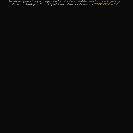
Realizace projektu byla podpořena Ministerstvem školství, mládeže a tělovýchovy.
Obsah stránek je k dispozici pod licencí Creative Commons
CC-BY-NC-SA 3.0