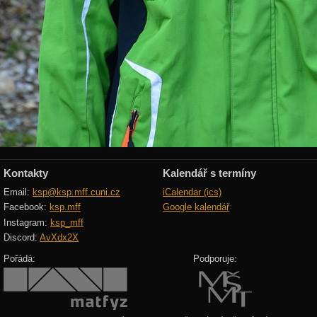
Kontakty
Kalendář s termíny
Email:
ksp@ksp.mff.cuni.cz
iCalendar (ics)
Facebook:
ksp.mff
Google kalendář
Instagram:
ksp_mff
Discord:
AvXdx2X
Pořádá:
Podporuje: