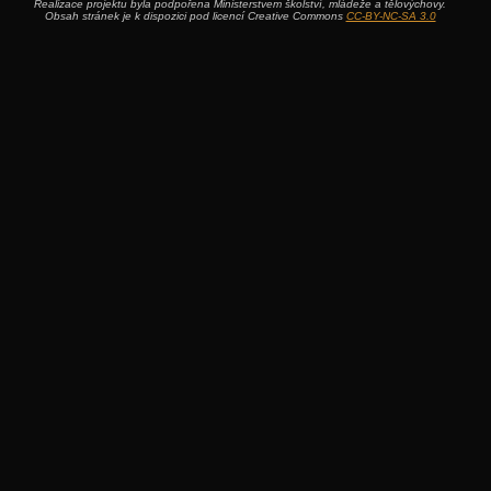
Realizace projektu byla podpořena Ministerstvem školství, mládeže a tělovýchovy.
Obsah stránek je k dispozici pod licencí Creative Commons
CC-BY-NC-SA 3.0