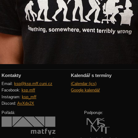
Kontakty
Kalendář s termíny
Email:
ksp@ksp.mff.cuni.cz
iCalendar (ics)
Facebook:
ksp.mff
Google kalendář
Instagram:
ksp_mff
Discord:
AvXdx2X
Pořádá:
Podporuje: