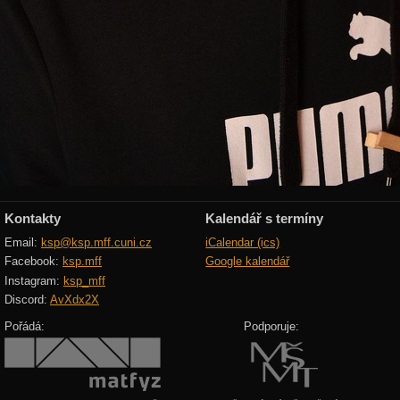
Kontakty
Kalendář s termíny
Email:
ksp@ksp.mff.cuni.cz
iCalendar (ics)
Facebook:
ksp.mff
Google kalendář
Instagram:
ksp_mff
Discord:
AvXdx2X
Pořádá:
Podporuje: