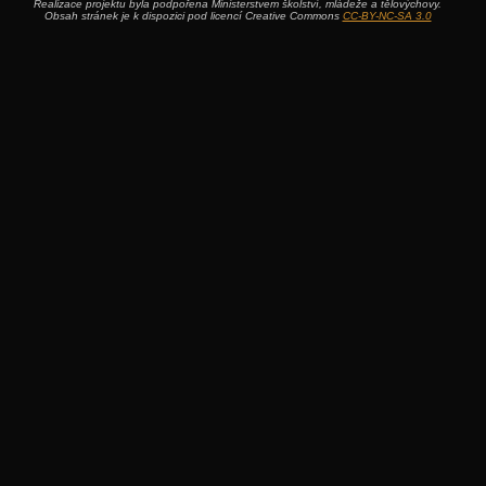
Realizace projektu byla podpořena Ministerstvem školství, mládeže a tělovýchovy.
Obsah stránek je k dispozici pod licencí Creative Commons
CC-BY-NC-SA 3.0