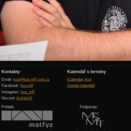
Kontakty
Kalendář s termíny
Email:
ksp@ksp.mff.cuni.cz
iCalendar (ics)
Facebook:
ksp.mff
Google kalendář
Instagram:
ksp_mff
Discord:
AvXdx2X
Pořádá:
Podporuje: