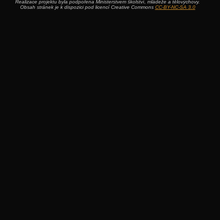
Realizace projektu byla podpořena Ministerstvem školství, mládeže a tělovýchovy.
Obsah stránek je k dispozici pod licencí Creative Commons
CC-BY-NC-SA 3.0