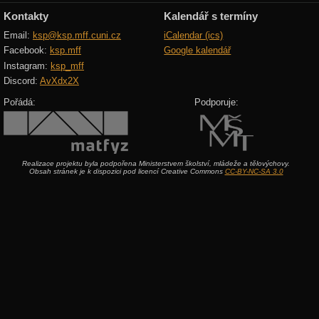
Kontakty
Kalendář s termíny
Email:
ksp@ksp.mff.cuni.cz
iCalendar (ics)
Facebook:
ksp.mff
Google kalendář
Instagram:
ksp_mff
Discord:
AvXdx2X
Pořádá:
Podporuje:
Realizace projektu byla podpořena Ministerstvem školství, mládeže a tělovýchovy.
Obsah stránek je k dispozici pod licencí Creative Commons
CC-BY-NC-SA 3.0