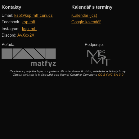
Kontakty
Kalendář s termíny
Email:
ksp@ksp.mff.cuni.cz
iCalendar (ics)
Facebook:
ksp.mff
Google kalendář
Instagram:
ksp_mff
Discord:
AvXdx2X
Pořádá:
Podporuje:
Realizace projektu byla podpořena Ministerstvem školství, mládeže a tělovýchovy.
Obsah stránek je k dispozici pod licencí Creative Commons
CC-BY-NC-SA 3.0