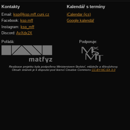
Kontakty
Kalendář s termíny
Email:
ksp@ksp.mff.cuni.cz
iCalendar (ics)
Facebook:
ksp.mff
Google kalendář
Instagram:
ksp_mff
Discord:
AvXdx2X
Pořádá:
Podporuje:
Realizace projektu byla podpořena Ministerstvem školství, mládeže a tělovýchovy.
Obsah stránek je k dispozici pod licencí Creative Commons
CC-BY-NC-SA 3.0