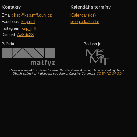
Kontakty
Kalendář s termíny
Email:
ksp@ksp.mff.cuni.cz
iCalendar (ics)
Facebook:
ksp.mff
Google kalendář
Instagram:
ksp_mff
Discord:
AvXdx2X
Pořádá:
Podporuje:
Realizace projektu byla podpořena Ministerstvem školství, mládeže a tělovýchovy.
Obsah stránek je k dispozici pod licencí Creative Commons
CC-BY-NC-SA 3.0