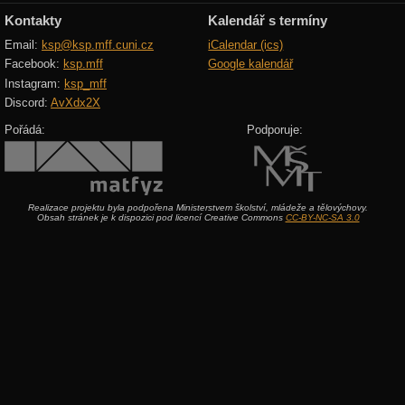
Kontakty
Kalendář s termíny
Email:
ksp@ksp.mff.cuni.cz
iCalendar (ics)
Facebook:
ksp.mff
Google kalendář
Instagram:
ksp_mff
Discord:
AvXdx2X
Pořádá:
Podporuje:
Realizace projektu byla podpořena Ministerstvem školství, mládeže a tělovýchovy.
Obsah stránek je k dispozici pod licencí Creative Commons
CC-BY-NC-SA 3.0