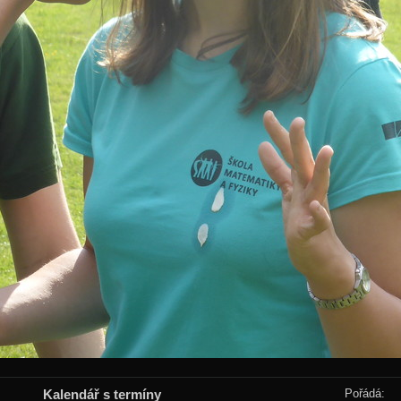
Kalendář s termíny
Pořádá: