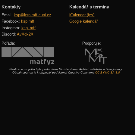
Kontakty
Kalendář s termíny
Email:
ksp@ksp.mff.cuni.cz
iCalendar (ics)
Facebook:
ksp.mff
Google kalendář
Instagram:
ksp_mff
Discord:
AvXdx2X
Pořádá:
Podporuje:
Realizace projektu byla podpořena Ministerstvem školství, mládeže a tělovýchovy.
Obsah stránek je k dispozici pod licencí Creative Commons
CC-BY-NC-SA 3.0