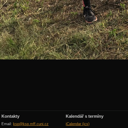
Kontakty
Kalendář s termíny
Email:
ksp@ksp.mff.cuni.cz
iCalendar (ics)