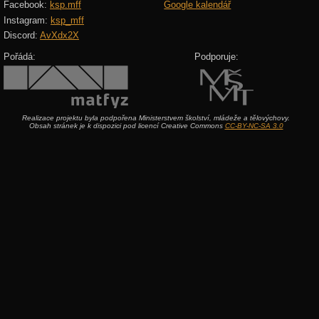
Facebook:
ksp.mff
Google kalendář
Instagram:
ksp_mff
Discord:
AvXdx2X
Pořádá:
Podporuje:
Realizace projektu byla podpořena Ministerstvem školství, mládeže a tělovýchovy.
Obsah stránek je k dispozici pod licencí Creative Commons
CC-BY-NC-SA 3.0