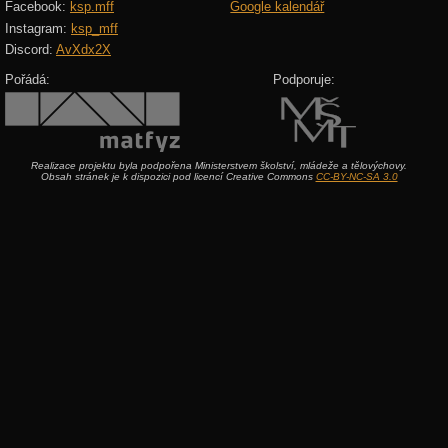
Facebook:
ksp.mff
Google kalendář
Instagram:
ksp_mff
Discord:
AvXdx2X
Pořádá:
Podporuje:
Realizace projektu byla podpořena Ministerstvem školství, mládeže a tělovýchovy.
Obsah stránek je k dispozici pod licencí Creative Commons
CC-BY-NC-SA 3.0