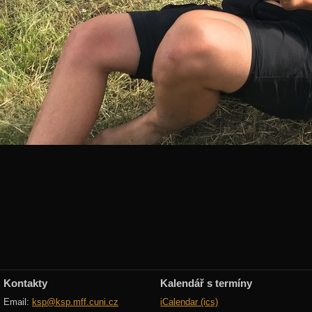
Kontakty
Kalendář s termíny
Email:
ksp@ksp.mff.cuni.cz
iCalendar (ics)