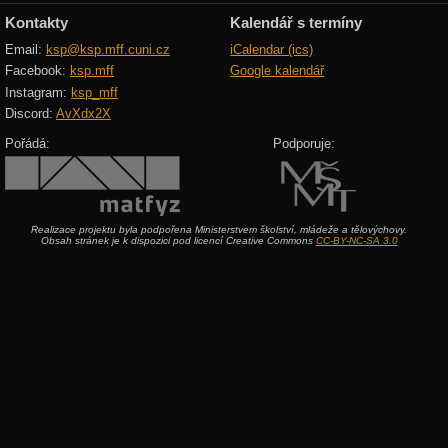
Kontakty
Kalendář s termíny
Email:
ksp@ksp.mff.cuni.cz
iCalendar (ics)
Facebook:
ksp.mff
Google kalendář
Instagram:
ksp_mff
Discord:
AvXdx2X
Pořádá:
Podporuje:
Realizace projektu byla podpořena Ministerstvem školství, mládeže a tělovýchovy.
Obsah stránek je k dispozici pod licencí Creative Commons
CC-BY-NC-SA 3.0