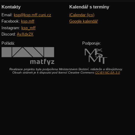
Kontakty
Kalendář s termíny
Email:
ksp@ksp.mff.cuni.cz
iCalendar (ics)
Facebook:
ksp.mff
Google kalendář
Instagram:
ksp_mff
Discord:
AvXdx2X
Pořádá:
Podporuje:
Realizace projektu byla podpořena Ministerstvem školství, mládeže a tělovýchovy.
Obsah stránek je k dispozici pod licencí Creative Commons
CC-BY-NC-SA 3.0